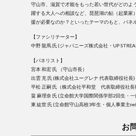
守山市、滋賀で才能をもった若い世代がどのよ
躍する大人への相談など、琵琶湖の鮎（起業家
援が必要なのか？といったテーマのもと、パネ
【ファシリテーター】
中野 龍馬 氏 (ジャパニーズ株式会社・UP STREA
【パネリスト】
宮本 和宏 氏 （守山市長）
出雲 充 氏 (株式会社ユーグレナ 代表取締役社長)
平松 正嗣 氏（株式会社平和堂 代表取締役社
畠 麻理奈 氏 (立命館大学国際関係学部2回生・
東 紘世 氏 (立命館守山高校3年生・個人事業主neip
お