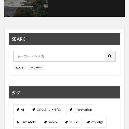
SEARCH
SDGs
セミナー
タグ
AI
CO2ネットゼロ
information
kamadoki
kanjo
MLGs
mysdgs