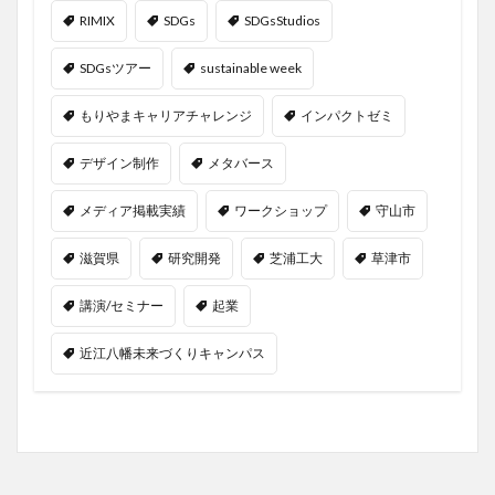
RIMIX
SDGs
SDGsStudios
SDGsツアー
sustainable week
もりやまキャリアチャレンジ
インパクトゼミ
デザイン制作
メタバース
メディア掲載実績
ワークショップ
守山市
滋賀県
研究開発
芝浦工大
草津市
講演/セミナー
起業
近江八幡未来づくりキャンパス