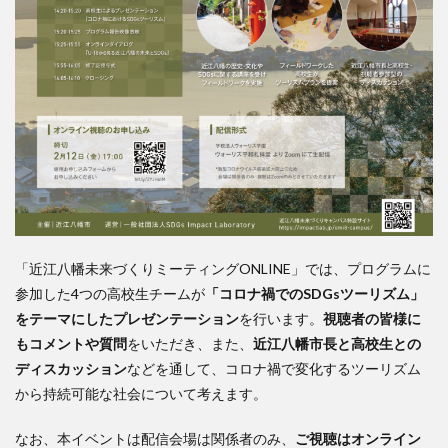
「近江八幡未来づくりミーティングONLINE」では、プログラムに
参加した4つの高校生チームが
「コロナ禍でのSDGsツーリズム」
をテーマにしたプレゼンテーション
を行います。
視聴者の皆様に
もコメントや質問
をいただき、また、
近江八幡市長と高校生との
ディスカッション
などを通して、コロナ禍で変化するツーリズム
から持続可能な社会について考えます。
なお、本イベントは配信会場は関係者のみ、
ご視聴はオンライン