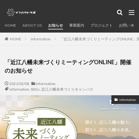
カテゴリー
HOME
ABOUT US
お知らせ
事業案内
プロジェクト
お問い合わ
タグ
HOME
information
「近江八幡未来づくりミーティングONLINE」
AI
デザイン制作
起業
講演/セミナー
草津市
芝浦工大
研究開発
滋賀県
「近江八幡未来づくりミーティングONLINE」開催
守山市
ワークショップ
メディア掲載実績
のお知らせ
メタバース
インパクトゼミ
CO2ネットゼロ
2021/02/08
information
もりやまキャリアチャレンジ
sustainable week
information
,
SDGs
,
近江八幡未来づくりキャンパス
SDGsツアー
SDGsStudios
SDGs
RIMIX
information
mysdgs
MLGs
kanjo
kamadoki
information
近江八幡未来づくりキャンパス
検索