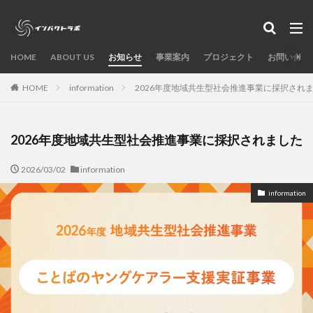
カテゴリー
HOME
ABOUT US
お知らせ
事業案内
プロジェクト
お問い合わ
タグ
HOME
information
2026年度地域共生型社会推進事業に採択され
AI
デザイン制作
起業
講演/セミナー
草津市
芝浦工大
研究開発
滋賀県
2026年度地域共生型社会推進事業に採択されました
守山市
ワークショップ
メディア掲載実績
メタバース
インパクトゼミ
CO2ネットゼロ
2026/03/02
information
もりやまキャリアチャレンジ
sustainable week
information
SDGsツアー
SDGsStudios
SDGs
RIMIX
mysdgs
MLGs
kanjo
kamadoki
information
近江八幡未来づくりキャンパス
検索