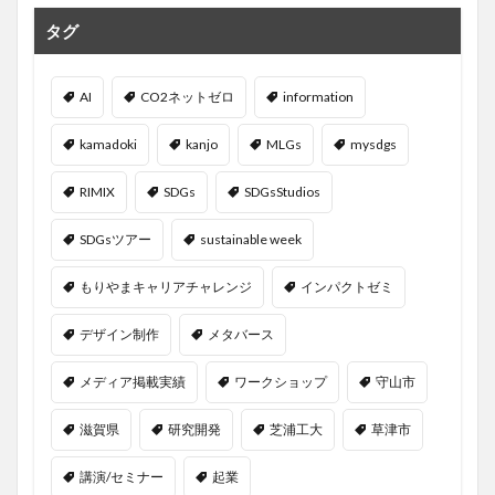
タグ
AI
CO2ネットゼロ
information
kamadoki
kanjo
MLGs
mysdgs
RIMIX
SDGs
SDGsStudios
SDGsツアー
sustainable week
もりやまキャリアチャレンジ
インパクトゼミ
デザイン制作
メタバース
メディア掲載実績
ワークショップ
守山市
滋賀県
研究開発
芝浦工大
草津市
講演/セミナー
起業